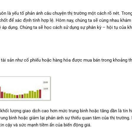
uôn là yếu tố phản ánh câu chuyện thị trường một cách rõ nét. Tron
 chốt để xác định tính hợp lệ. Hôm nay, chúng ta sẽ cùng nhau khám
ễ áp dụng. Chúng ta sẽ học cách sử dụng sự phân kỳ – hội tụ của k
g tài sản như cổ phiếu hoặc hàng hóa được mua bán trong khoảng th
g khối lượng giao dịch cao hơn mức trung bình hoặc tăng dần là tín 
trung bình hoặc giảm lại phản ánh sự thiếu quan tâm của thị trường.
in cậy và sức mạnh tiềm ẩn của biến động giá.