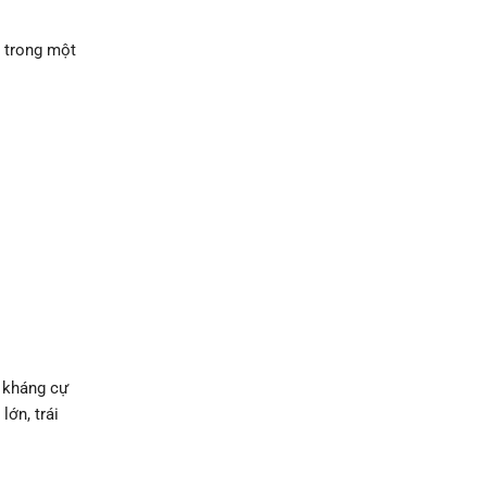
a trong một
c kháng cự
ớn, trái