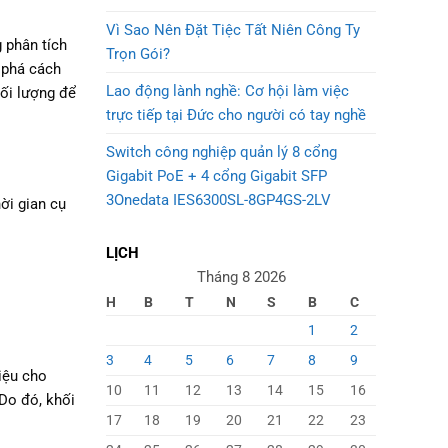
Vì Sao Nên Đặt Tiệc Tất Niên Công Ty
g phân tích
Trọn Gói?
 phá cách
Lao động lành nghề: Cơ hội làm việc
hối lượng để
trực tiếp tại Đức cho người có tay nghề
Switch công nghiệp quản lý 8 cổng
Gigabit PoE + 4 cổng Gigabit SFP
3Onedata IES6300SL-8GP4GS-2LV
ời gian cụ
LỊCH
Tháng 8 2026
H
B
T
N
S
B
C
1
2
3
4
5
6
7
8
9
hiệu cho
10
11
12
13
14
15
16
 Do đó, khối
17
18
19
20
21
22
23