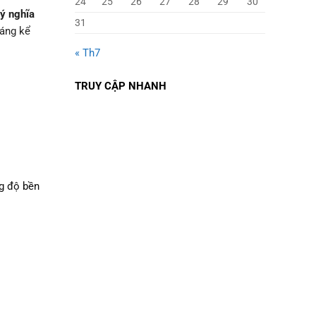
24
25
26
27
28
29
30
 ý nghĩa
31
đáng kể
« Th7
TRUY CẬP NHANH
ng độ bền