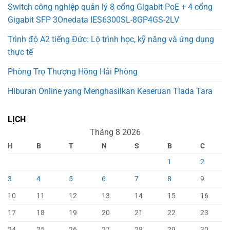
Switch công nghiệp quản lý 8 cổng Gigabit PoE + 4 cổng
Gigabit SFP 3Onedata IES6300SL-8GP4GS-2LV
Trình độ A2 tiếng Đức: Lộ trình học, kỹ năng và ứng dụng
thực tế
Phòng Trọ Thượng Hồng Hải Phòng
Hiburan Online yang Menghasilkan Keseruan Tiada Tara
LỊCH
Tháng 8 2026
H
B
T
N
S
B
C
1
2
3
4
5
6
7
8
9
10
11
12
13
14
15
16
17
18
19
20
21
22
23
24
25
26
27
28
29
30