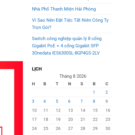
Nhà Phố Thanh Miện Hải Phòng
Vì Sao Nên Đặt Tiệc Tất Niên Công Ty
Trọn Gói?
Switch công nghiệp quản lý 8 cổng
Gigabit PoE + 4 cổng Gigabit SFP
3Onedata IES6300SL-8GP4GS-2LV
LỊCH
Tháng 8 2026
H
B
T
N
S
B
C
1
2
3
4
5
6
7
8
9
10
11
12
13
14
15
16
17
18
19
20
21
22
23
24
25
26
27
28
29
30