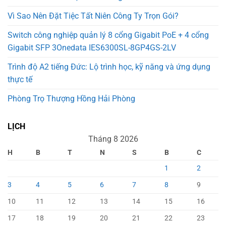
Vì Sao Nên Đặt Tiệc Tất Niên Công Ty Trọn Gói?
Switch công nghiệp quản lý 8 cổng Gigabit PoE + 4 cổng
Gigabit SFP 3Onedata IES6300SL-8GP4GS-2LV
Trình độ A2 tiếng Đức: Lộ trình học, kỹ năng và ứng dụng
thực tế
Phòng Trọ Thượng Hồng Hải Phòng
LỊCH
Tháng 8 2026
H
B
T
N
S
B
C
1
2
3
4
5
6
7
8
9
10
11
12
13
14
15
16
17
18
19
20
21
22
23