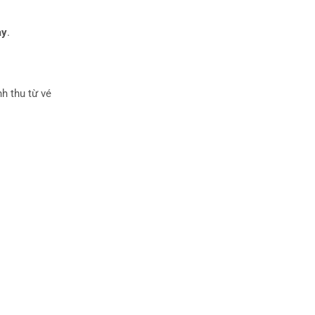
ay
.
h thu từ vé