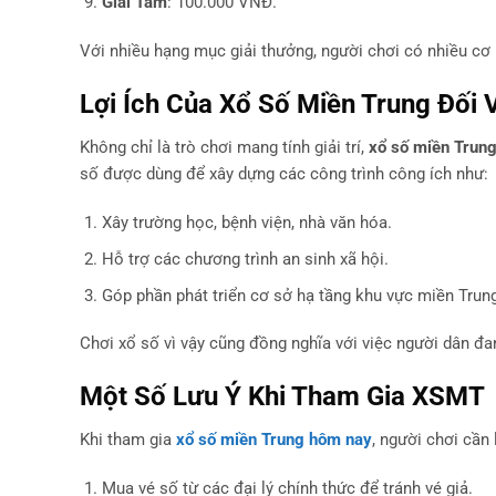
Giải Tám
: 100.000 VNĐ.
Với nhiều hạng mục giải thưởng, người chơi có nhiều cơ 
Lợi Ích Của Xổ Số Miền Trung Đối
Không chỉ là trò chơi mang tính giải trí,
xổ số miền Trun
số được dùng để xây dựng các công trình công ích như:
Xây trường học, bệnh viện, nhà văn hóa.
Hỗ trợ các chương trình an sinh xã hội.
Góp phần phát triển cơ sở hạ tầng khu vực miền Trung
Chơi xổ số vì vậy cũng đồng nghĩa với việc người dân đa
Một Số Lưu Ý Khi Tham Gia XSMT
Khi tham gia
xổ số miền Trung hôm nay
, người chơi cần
Mua vé số từ các đại lý chính thức để tránh vé giả.