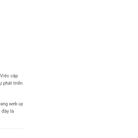
 Việc cập
ự phát triển
rang web uy
 đây là