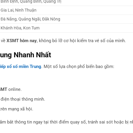
Bình Định, Quảng Bình, Quảng Trị
Gia Lai, Ninh Thuận
Đà Nẵng, Quảng Ngãi, Đắk Nông
Khánh Hòa, Kon Tum
n về
XSMT hôm nay
, không bỏ lỡ cơ hội kiểm tra vé số của mình.
rung Nhanh Nhất
tiếp xổ số miền Trung
. Một số lựa chọn phổ biến bao gồm:
XSMT
online.
điện thoại thông minh.
rên mạng xã hội.
ắm bắt thông tin ngay tại thời điểm quay số, tránh sai sót hoặc bị 