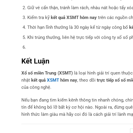
Giữ vé cẩn thận, tránh làm rách, nhàu nát hoặc tẩy xóa
Kiểm tra kỹ
kết quả XSMT hôm nay
trên các nguồn ch
Thời hạn lĩnh thưởng là 30 ngày kể từ ngày công bố
k
Khi trúng thưởng, liên hệ trực tiếp với công ty xổ số p
Kết Luận
Xổ số miền Trung (XSMT)
là loại hình giải trí quen thu
nhật
kết quả
XSMT
hôm nay
, theo dõi
trực tiếp xổ số m
của công nghệ.
Nếu bạn đang tìm kiếm kênh thông tin nhanh chóng, chí
tín để không bỏ lỡ bất kỳ cơ hội nào. Ngoài ra, đừng qu
hình thức làm giàu mà hãy coi đó là cách giải trí lành 