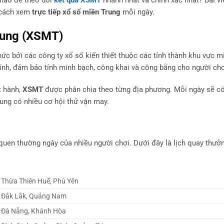
 nào để theo dõi
kết quả XSMT
nhanh nhất và chính xác nhất? Bài vi
ư cách xem
trực tiếp xổ số miền Trung
mỗi ngày.
rung (XSMT)
chức bởi các công ty xổ số kiến thiết thuộc các tỉnh thành khu vực m
nh, đảm bảo tính minh bạch, công khai và công bằng cho người chơ
t hành,
XSMT
được phân chia theo từng địa phương. Mỗi ngày sẽ có
ung có nhiều cơ hội thử vận may.
 quen thường ngày của nhiều người chơi. Dưới đây là lịch quay thưở
Thừa Thiên Huế, Phú Yên
Đắk Lắk, Quảng Nam
Đà Nẵng, Khánh Hòa