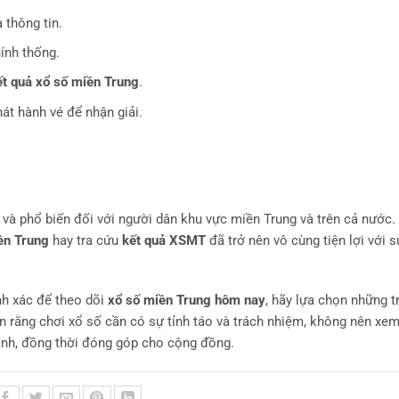
 thông tin.
ính thống.
ết quả xổ số miền Trung
.
hát hành vé để nhận giải.
ộc và phổ biến đối với người dân khu vực miền Trung và trên cả nước.
iền Trung
hay tra cứu
kết quả XSMT
đã trở nên vô cùng tiện lợi với s
nh xác để theo dõi
xổ số miền Trung hôm nay
, hãy lựa chọn những t
ên rằng chơi xổ số cần có sự tỉnh táo và trách nhiệm, không nên xem
mạnh, đồng thời đóng góp cho cộng đồng.