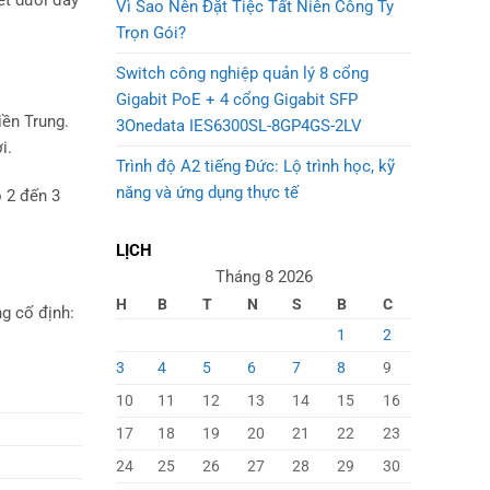
ết dưới đây
Vì Sao Nên Đặt Tiệc Tất Niên Công Ty
Trọn Gói?
Switch công nghiệp quản lý 8 cổng
Gigabit PoE + 4 cổng Gigabit SFP
iền Trung.
3Onedata IES6300SL-8GP4GS-2LV
i.
Trình độ A2 tiếng Đức: Lộ trình học, kỹ
năng và ứng dụng thực tế
 2 đến 3
LỊCH
Tháng 8 2026
H
B
T
N
S
B
C
ng cố định:
1
2
3
4
5
6
7
8
9
10
11
12
13
14
15
16
17
18
19
20
21
22
23
24
25
26
27
28
29
30