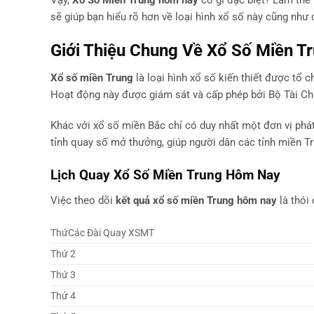
Vậy,
Xổ Số Miền Trung hôm nay
có gì đặc biệt? Làm thế
sẽ giúp bạn hiểu rõ hơn về loại hình xổ số này cũng nh
Giới Thiệu Chung Về Xổ Số Miền T
Xổ số miền Trung
là loại hình xổ số kiến thiết được tổ 
Hoạt động này được giám sát và cấp phép bởi Bộ Tài Chí
Khác với xổ số miền Bắc chỉ có duy nhất một đơn vị phá
tỉnh quay số mở thưởng, giúp người dân các tỉnh miền Tr
Lịch Quay Xổ Số Miền Trung Hôm Nay
Việc theo dõi
kết quả xổ số miền Trung hôm nay
là thói
ThứCác Đài Quay XSMT
Thứ 2
Thứ 3
Thứ 4