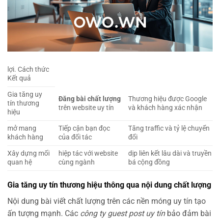
lợi. Cách thức
Kết quả
Gia tăng uy
Đăng bài chất lượng
Thương hiệu được Google
tín thương
trên website uy tín
và khách hàng xác nhận
hiệu
mở mang
Tiếp cận bạn đọc
Tăng traffic và tỷ lệ chuyển
khách hàng
của đối tác
đổi
Xây dựng mối
hiệp tác với website
dịp liên kết lâu dài và truyền
quan hệ
cùng ngành
bá cộng đồng
Gia tăng uy tín thương hiệu thông qua nội dung chất lượng
Nội dung bài viết chất lượng trên các nền móng uy tín tạo
ấn tượng mạnh. Các
công ty guest post uy tín
bảo đảm bài