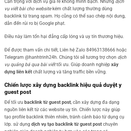
Cẩn trọng với dịch vụ giá rẻ không minh bạch. Những
dịch
vụ viết bài cho website
kém chất lượng thường dùng
backlink từ trang spam. Họ cũng có thể sao chép nội dung,
dẫn đến rủi ro bị Google phạt.
Điều này làm tổn hại đẳng cấp lóng và uy tín thương hiệu.
Để được tham vấn chi tiết, Liên hệ Zalo 84963138666 hoặc
Telegram @hanhtrinh24h. Chúng tôi sẽ tương trợ chọn
dịch
vụ quảng bá qua bài viết
tối ưu. Giúp doanh nghiệp
xây
dựng liên kết
chất lượng và tăng traffic bền vững.
Chiến lược xây dựng backlink hiệu quả duyệt y
guest post
Để tối ưu
backlink từ guest post
, cần xây dựng đa dạng
nguồn liên kết từ các website uy tín. Chiến lược này giúp
tạo profile backlink thiên nhiên, tránh cảnh báo từ dụng cụ
lớp. sử dụng
dịch vụ tạo backlink từ guest post
chuyên