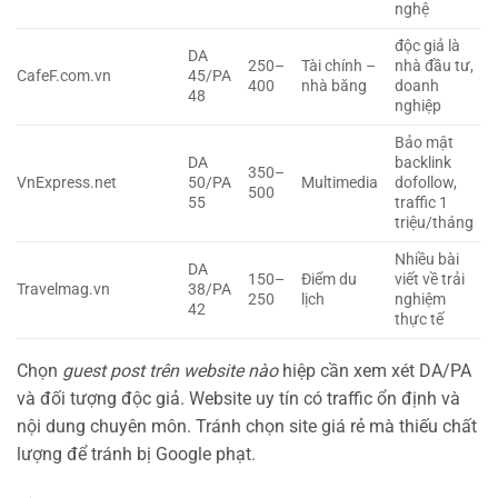
nghệ
độc giả là
DA
250–
Tài chính –
nhà đầu tư,
CafeF.com.vn
45/PA
400
nhà băng
doanh
48
nghiệp
Bảo mật
DA
backlink
350–
VnExpress.net
50/PA
Multimedia
dofollow,
500
55
traffic 1
triệu/tháng
Nhiều bài
DA
150–
Điểm du
viết về trải
Travelmag.vn
38/PA
250
lịch
nghiệm
42
thực tế
Chọn
guest post trên website nào
hiệp cần xem xét DA/PA
và đối tượng độc giả. Website uy tín có traffic ổn định và
nội dung chuyên môn. Tránh chọn site giá rẻ mà thiếu chất
lượng để tránh bị Google phạt.