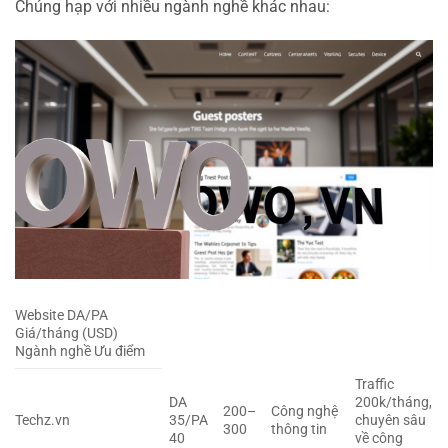
Chúng hạp với nhiều ngành nghề khác nhau:
Website DA/PA
Giá/tháng (USD)
Ngành nghề Ưu điểm
Traffic
DA
200k/tháng,
200–
Công nghệ
Techz.vn
35/PA
chuyên sâu
300
thông tin
40
về công