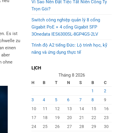
k neu
Vì Sao Nên Đặt Tiệc Tất Niên Công Ty
Trọn Gói?
Switch công nghiệp quản lý 8 cổng
Gigabit PoE + 4 cổng Gigabit SFP
n. Es ist
3Onedata IES6300SL-8GP4GS-2LV
Schwelle zu
Trình độ A2 tiếng Đức: Lộ trình học, kỹ
an einen
năng và ứng dụng thực tế
 aber
ch ohne
LỊCH
Tháng 8 2026
H
B
T
N
S
B
C
1
2
3
4
5
6
7
8
9
10
11
12
13
14
15
16
17
18
19
20
21
22
23
24
25
26
27
28
29
30