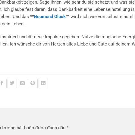
nkbarkeit zeigen. Sage ihnen, wie sehr du sie schätzt und was sie 
 Ich glaube fest daran, dass Dankbarkeit eine Lebenseinstellung i
Leben. Und das **
Neumond Glück
** wird sich wie von selbst einstell
n dein Leben.
 inspiriert und dir neue Impulse gegeben. Nutze die magische Energ
len. Ich wünsche dir von Herzen alles Liebe und Gute auf deinem 
 trường bắt buộc được đánh dấu
*