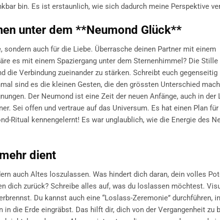
nkbar bin. Es ist erstaunlich, wie sich dadurch meine Perspektive ve
chen unter dem **Neumond Glück**
e, sondern auch für die Liebe. Überrasche deinen Partner mit einem
re es mit einem Spaziergang unter dem Sternenhimmel? Die Stille
 die Verbindung zueinander zu stärken. Schreibt euch gegenseitig
hmal sind es die kleinen Gesten, die den grössten Unterschied mac
gnungen. Der Neumond ist eine Zeit der neuen Anfänge, auch in der 
er. Sei offen und vertraue auf das Universum. Es hat einen Plan für 
d-Ritual kennengelernt! Es war unglaublich, wie die Energie des 
 mehr dient
dern auch Altes loszulassen. Was hindert dich daran, dein volles Pot
n dich zurück? Schreibe alles auf, was du loslassen möchtest. Visu
erbrennst. Du kannst auch eine “Loslass-Zeremonie” durchführen, 
in die Erde eingräbst. Das hilft dir, dich von der Vergangenheit zu 