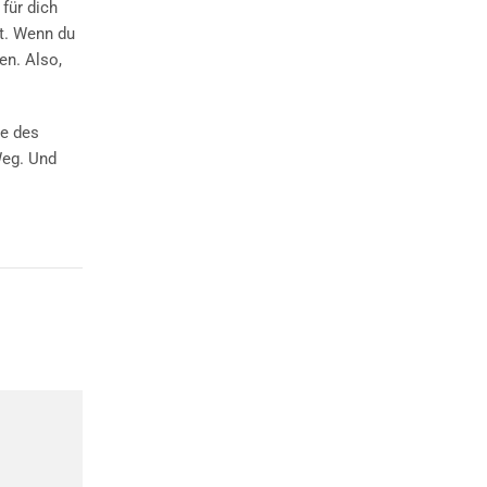
für dich
st. Wenn du
en. Also,
ie des
Weg. Und