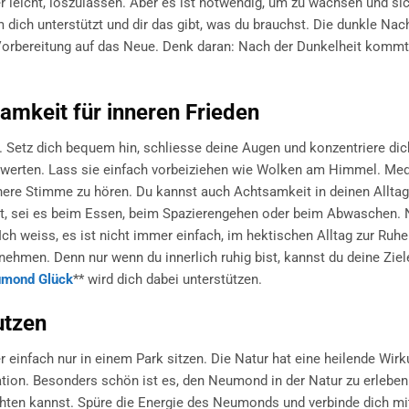
er leicht, loszulassen. Aber es ist notwendig, um zu wachsen und si
 dich unterstützt und dir das gibt, was du brauchst. Die dunkle Nac
Vorbereitung auf das Neue. Denk daran: Nach der Dunkelheit komm
amkeit für inneren Frieden
. Setz dich bequem hin, schliesse deine Augen und konzentriere dic
werten. Lass sie einfach vorbeiziehen wie Wolken am Himmel. Medit
nere Stimme zu hören. Du kannst auch Achtsamkeit in deinen Alltag
tust, sei es beim Essen, beim Spazierengehen oder beim Abwaschen.
h weiss, es ist nicht immer einfach, im hektischen Alltag zur Ruhe
ehmen. Denn nur wenn du innerlich ruhig bist, kannst du deine Ziel
mond Glück
** wird dich dabei unterstützen.
utzen
r einfach nur in einem Park sitzen. Die Natur hat eine heilende Wirk
iration. Besonders schön ist es, den Neumond in der Natur zu erleben
ten kannst. Spüre die Energie des Neumonds und verbinde dich mit