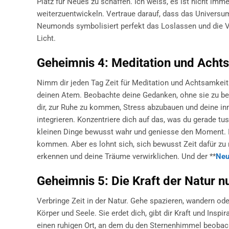
Platz für Neues zu schaffen. Ich weiss, es ist nicht imm
weiterzuentwickeln. Vertraue darauf, dass das Universum
Neumonds symbolisiert perfekt das Loslassen und die 
Licht.
Geheimnis 4: Meditation und Achts
Nimm dir jeden Tag Zeit für Meditation und Achtsamkeit
deinen Atem. Beobachte deine Gedanken, ohne sie zu be
dir, zur Ruhe zu kommen, Stress abzubauen und deine in
integrieren. Konzentriere dich auf das, was du gerade 
kleinen Dinge bewusst wahr und geniesse den Moment. Ic
kommen. Aber es lohnt sich, sich bewusst Zeit dafür zu n
erkennen und deine Träume verwirklichen. Und der **
Neu
Geheimnis 5: Die Kraft der Natur n
Verbringe Zeit in der Natur. Gehe spazieren, wandern ode
Körper und Seele. Sie erdet dich, gibt dir Kraft und Insp
einen ruhigen Ort, an dem du den Sternenhimmel beobach