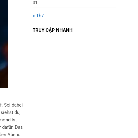
31
« Th7
TRUY CẬP NHANH
. Sei dabei
 siehst du,
umond ist
 dafür. Das
eden Abend