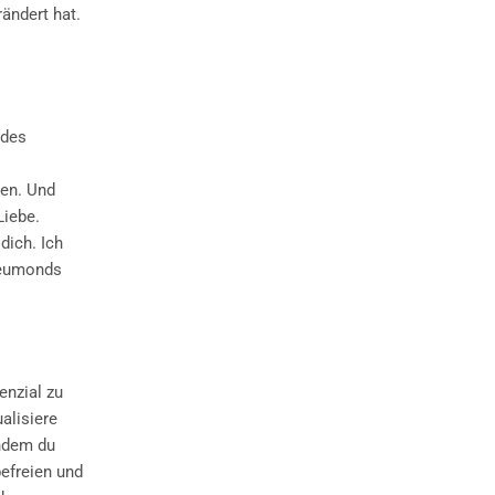
rändert hat.
 des
hen. Und
Liebe.
dich. Ich
Neumonds
enzial zu
alisiere
indem du
befreien und