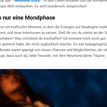
 du das **
Neumond Glück
** in dein Leben einladen und die Romanti
are Welt eintauchen. Es wird wundervoll, versprochen!
s nur eine Mondphase
ist ein kraftvoller Moment, in dem die Energien auf Neubeginn stehe
ent, und neue Intentionen zu setzen. Stell dir vor, du stehst an der 
erleben? Was möchtest du erschaffen? Ich erinnere mich noch gut 
 getrennt habe, der mich unglücklich machte. Es war beängstigend,
n Monate waren geprägt von neuen Chancen und Möglichkeiten, die i
zeugt, dass auch du, liebe Freundin, mit dem Neumond deine Träume