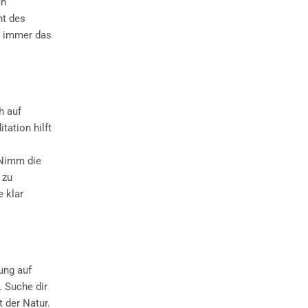
ch
ht des
t immer das
h auf
ation hilft
 Nimm die
 zu
e klar
ung auf
. Suche dir
 der Natur.