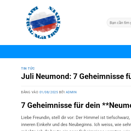
Bỏ
qua
nội
dung
TIN TỨC
Juli Neumond: 7 Geheimnisse f
ĐĂNG VÀO
01/08/2025
BỞI
ADMIN
7 Geheimnisse für dein **Neum
Liebe Freundin, stell dir vor: Der Himmel ist tiefschwarz,
inneren Einkehr und des Neubeginns. Ich weiss, wie seh