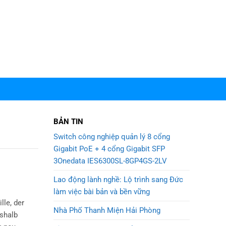
BẢN TIN
Switch công nghiệp quản lý 8 cổng
Gigabit PoE + 4 cổng Gigabit SFP
3Onedata IES6300SL-8GP4GS-2LV
Lao động lành nghề: Lộ trình sang Đức
làm việc bài bản và bền vững
lle, der
Nhà Phố Thanh Miện Hải Phòng
eshalb