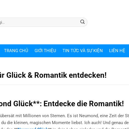
TRANG CHỦ
GIỚI THIỆU
TIN TỨC VÀ SỰ KIỆN
LIÊN HỆ
ür Glück & Romantik entdecken!
ond Glück**: Entdecke die Romantik!
 übersät mit Millionen von Sternen. Es ist Neumond, eine Zeit der Sti
r du die kleinen, magischen Momente liebst. Ich auch! Und genau d