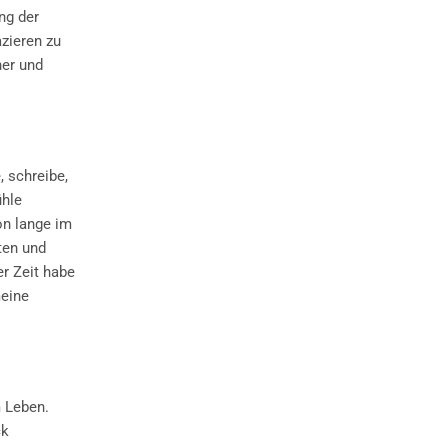
ng der
zieren zu
ner und
, schreibe,
ühle
on lange im
ten und
er Zeit habe
meine
m Leben.
ck