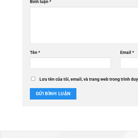
Bình luận
*
Tên
*
Email
*
Lưu tên của tôi, email, và trang web trong trình duy