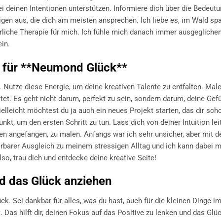
i deinen Intentionen unterstützen. Informiere dich über die Bedeutu
gen aus, die dich am meisten ansprechen. Ich liebe es, im Wald spa
türliche Therapie für mich. Ich fühle mich danach immer ausgegliche
ein.
ln für **Neumond Glück**
. Nutze diese Energie, um deine kreativen Talente zu entfalten. Male
itet. Es geht nicht darum, perfekt zu sein, sondern darum, deine Gef
ielleicht möchtest du ja auch ein neues Projekt starten, das dir sch
kt, um den ersten Schritt zu tun. Lass dich von deiner Intuition lei
ren angefangen, zu malen. Anfangs war ich sehr unsicher, aber mit d
rbarer Ausgleich zu meinem stressigen Alltag und ich kann dabei 
so, trau dich und entdecke deine kreative Seite!
d das Glück anziehen
k. Sei dankbar für alles, was du hast, auch für die kleinen Dinge i
t. Das hilft dir, deinen Fokus auf das Positive zu lenken und das Glü