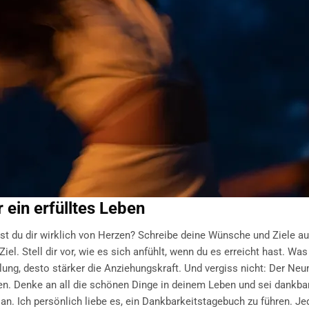
 ein erfülltes Leben
t du dir wirklich von Herzen? Schreibe deine Wünsche und Ziele auf
iel. Stell dir vor, wie es sich anfühlt, wenn du es erreicht hast. Was
lung, desto stärker die Anziehungskraft. Und vergiss nicht: Der Ne
en. Denke an all die schönen Dinge in deinem Leben und sei dankbar
 an. Ich persönlich liebe es, ein Dankbarkeitstagebuch zu führen. J