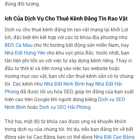
đúng đối tượng.
ích Của Dịch Vụ Cho Thuê Kênh Đăng Tin Rao Vặt
Dịch vụ cho thuê kênh đăng tin rao vặt mang lại khối Lợi
Ích, đặc biệt khi kết hợp với các từ khóa địa phương như
BĐS Cà Mau
cho thị trường bất động sản miền Nam, hay
Nhà Đất Hưng Yên
cho khu vực phía Bắc. trước nhất, bạn
tằn tiện phí tổn so với việc tự xây dựng kênh riêng. Thay vì
đầu tư thời kì và tiền nong vào việc tạo website hoặc
trương mục rao vặt, bạn chỉ cần thuê kênh sẵn có từ chúng
tôi. Các kênh như
Nhà Đất Ninh Bình
hay
Nhà Đất Hải
Phòng
đã được tối ưu hóa SEO, giúp tin đăng của bạn xuất
hiện cao trên Google khi người dùng kiêng
Dịch vụ SEO
Ninh Bình
hoặc
Dịch vụ SEO Hải Phòng
.
Thứ hai, mật độ từ khóa cao được ưng và khuyến khích
trong dịch vụ của chúng tôi. thí dụ, nếu bạn đăng tin về bất
động sản tại Cao Bằng, bạn có thể dùng
Nhà Đất Cao Bằng