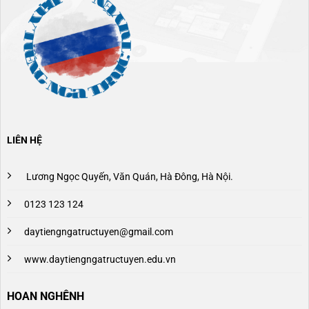
LIÊN HỆ
Lương Ngọc Quyến, Văn Quán, Hà Đông, Hà Nội.
0123 123 124
daytiengngatructuyen@gmail.com
www.daytiengngatructuyen.edu.vn
HOAN NGHÊNH