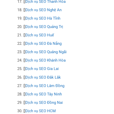
[]
Dịch vụ SEO Thanh Hóa
[]
Dịch vụ SEO Nghệ An
[]
Dịch vụ SEO Hà Tĩnh
[]
Dịch vụ SEO Quảng Trị
[]
Dịch vụ SEO Huế
[]
Dịch vụ SEO Đà Nẵng
[]
Dịch vụ SEO Quảng Ngãi
[]
Dịch vụ SEO Khánh Hòa
[]
Dịch vụ SEO Gia Lai
[]
Dịch vụ SEO Đắk Lắk
[]
Dịch vụ SEO Lâm Đồng
[]
Dịch vụ SEO Tây Ninh
[]
Dịch vụ SEO Đồng Nai
[]
Dịch vụ SEO HCM