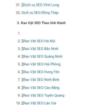
[]
Dịch vụ SEO Vĩnh Long
Dịch vụ SEO Đồng Tháp
3. Rao Vặt SEO Theo tỉnh thành
[]
Rao Vặt SEO Hà Nội
[]
Rao Vặt SEO Bắc Ninh
[]
Rao Vặt SEO Quảng Ninh
[]
Rao Vặt SEO Hải Phòng
[]
Rao Vặt SEO Hưng Yên
[]
Rao Vặt SEO Ninh Bình
[]
Rao Vặt SEO Cao Bằng
[]
Rao Vặt SEO Tuyên Quang
[]
Rao Vặt SEO Lào Cai