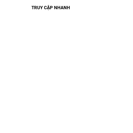
TRUY CẬP NHANH