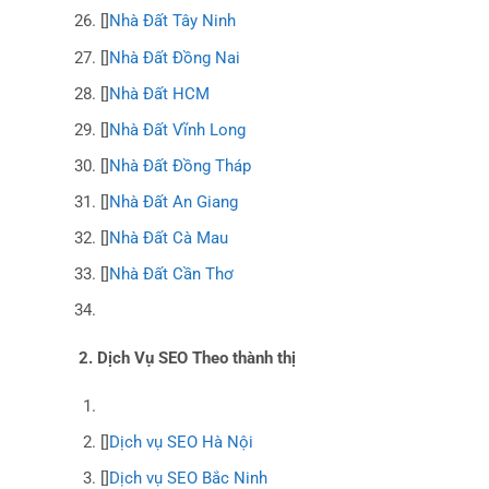
[]
Nhà Đất Tây Ninh
[]
Nhà Đất Đồng Nai
[]
Nhà Đất HCM
[]
Nhà Đất Vĩnh Long
[]
Nhà Đất Đồng Tháp
[]
Nhà Đất An Giang
[]
Nhà Đất Cà Mau
[]
Nhà Đất Cần Thơ
2. Dịch Vụ SEO Theo thành thị
[]
Dịch vụ SEO Hà Nội
[]
Dịch vụ SEO Bắc Ninh