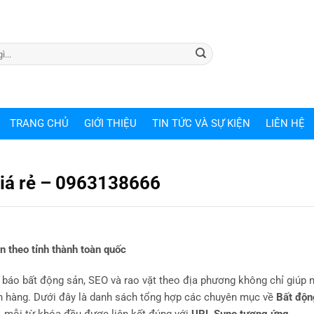
TRANG CHỦ
GIỚI THIỆU
TIN TỨC VÀ SỰ KIỆN
LIÊN HỆ
giá rẻ – 0963138666
 theo tỉnh thành toàn quốc
ng báo bất động sản, SEO và rao vặt theo địa phương không chỉ giúp
h hàng. Dưới đây là danh sách tổng hợp các chuyên mục về
Bất độn