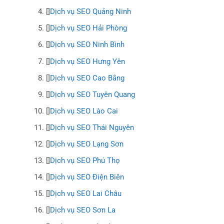
[]
Dịch vụ SEO Quảng Ninh
[]
Dịch vụ SEO Hải Phòng
[]
Dịch vụ SEO Ninh Bình
[]
Dịch vụ SEO Hưng Yên
[]
Dịch vụ SEO Cao Bằng
[]
Dịch vụ SEO Tuyên Quang
[]
Dịch vụ SEO Lào Cai
[]
Dịch vụ SEO Thái Nguyên
[]
Dịch vụ SEO Lạng Sơn
[]
Dịch vụ SEO Phú Thọ
[]
Dịch vụ SEO Điện Biên
[]
Dịch vụ SEO Lai Châu
[]
Dịch vụ SEO Sơn La