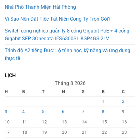
Nhà Phố Thanh Miện Hải Phòng
Vì Sao Nên Đặt Tiệc Tất Niên Công Ty Trọn Gói?
Switch công nghiệp quản lý 8 cổng Gigabit PoE + 4 cổng
Gigabit SFP 3Onedata IES6300SL-8GP4GS-2LV
Trình độ A2 tiếng Đức: Lộ trình học, kỹ năng và ứng dụng
thực tế
LỊCH
Tháng 8 2026
H
B
T
N
S
B
C
1
2
3
4
5
6
7
8
9
10
11
12
13
14
15
16
17
18
19
20
21
22
23