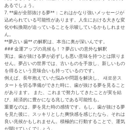
あるでしょう。
7. **歯が全部抜ける夢**：これはかなり強いメッセージが
込められている可能性があります。人生における大きな変
化や転換期が迫っていることを示唆しているかもしれませ
ん。
**夢占い 歯** の解釈は、本当に奥が深いんです。
### 金運アップの兆候も！？夢占いの意外な解釈
実は、歯が抜ける夢が必ずしも悪い意味を持つとは限りま
せん。夢占いの世界では、古いものを手放し、新しいもの
を得るという意味合いも持っているのです。
例えば、長年抱えていた悩みや問題を解決し、 새로운ス
タートを切る準備ができた時に、歯が抜ける夢を見ること
があります。 また、これまで努力してきたことが実を結
び、経済的に豊かになる兆しである可能性も。
重要なのは、夢を見た時の感情です。もし、歯が抜ける夢
を見た後に、スッキリとした爽快感を感じたなら、それは
良い兆候かもしれません。積極的に行動することで、運気
が開けていくでしょう。