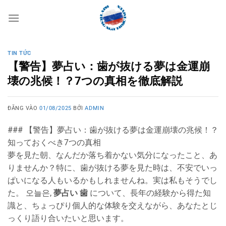
Bỏ
qua
nội
dung
TIN TỨC
【警告】夢占い：歯が抜ける夢は金運崩
壊の兆候！？7つの真相を徹底解説
ĐĂNG VÀO
01/08/2025
BỞI
ADMIN
### 【警告】夢占い：歯が抜ける夢は金運崩壊の兆候！？
知っておくべき7つの真相
夢を見た朝、なんだか落ち着かない気分になったこと、あ
りませんか？特に、歯が抜ける夢を見た時は、不安でいっ
ぱいになる人もいるかもしれませんね。実は私もそうでし
た。 오늘은,
夢占い 歯
について、長年の経験から得た知
識と、ちょっぴり個人的な体験を交えながら、あなたとじ
っくり語り合いたいと思います。