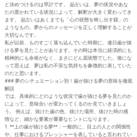
と決めつけるのは早計です。 꿈占いは、夢の状況やあな
たの置かれている状況によって、解釈が大きく変わってき
ます。 꿈占いはあくまでも「心の状態を映し出す鏡」の
ようなもの。夢からのメッセージを正しく理解することが
大切なんです。
私が以前、ものすごく落ち込んでいた時期に、連日歯が抜
ける夢を見たことがあります。その時は本当に経済的にも
精神的にも余裕がなく、まさにどん底状態でした。後にな
って思えば、夢は私の不安な気持ちを象徴的に表していた
のだと思います。
### 夢のシチュエーション別！歯が抜ける夢の意味を徹底
解説
では、具体的にどのような状況で歯が抜ける夢を見たのか
によって、意味合いが変わってくるのか見ていきましょ
う。 例えば、抜けた歯の色、抜けた場所、抜けた時の感
情など、細かな要素が重要なヒントになります。
1. **上の歯が抜ける夢**：一般的に、目上の人との関係性
や、仕事におけるプレッシャーを表していると言われてい