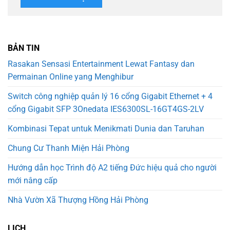
BẢN TIN
Rasakan Sensasi Entertainment Lewat Fantasy dan
Permainan Online yang Menghibur
Switch công nghiệp quản lý 16 cổng Gigabit Ethernet + 4
cổng Gigabit SFP 3Onedata IES6300SL-16GT4GS-2LV
Kombinasi Tepat untuk Menikmati Dunia dan Taruhan
Chung Cư Thanh Miện Hải Phòng
Hướng dẫn học Trình độ A2 tiếng Đức hiệu quả cho người
mới nâng cấp
Nhà Vườn Xã Thượng Hồng Hải Phòng
LỊCH