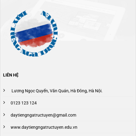
LIÊN HỆ
Lương Ngọc Quyến, Văn Quán, Hà Đông, Hà Nội.
0123 123 124
daytiengngatructuyen@gmail.com
www.daytiengngatructuyen.edu.vn