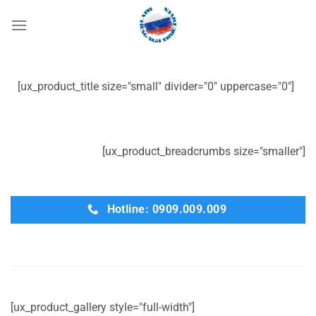
Bỏ
qua
nội
dung
[ux_product_title size="small" divider="0" uppercase="0"]
[ux_product_breadcrumbs size="smaller"]
Hotline: 0909.009.009
[ux_product_gallery style="full-width"]