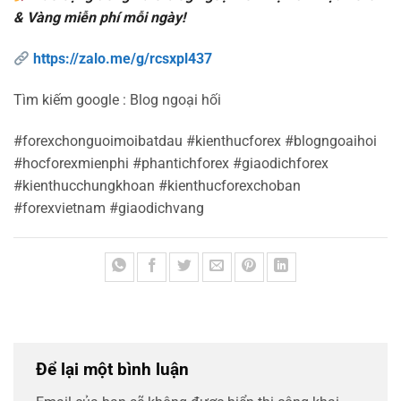
& Vàng miễn phí mỗi ngày!
https://zalo.me/g/rcsxpl437
Tìm kiếm google : Blog ngoại hối
#forexchonguoimoibatdau #kienthucforex #blogngoaihoi
#hocforexmienphi #phantichforex #giaodichforex
#kienthucchungkhoan #kienthucforexchoban
#forexvietnam #giaodichvang
Để lại một bình luận