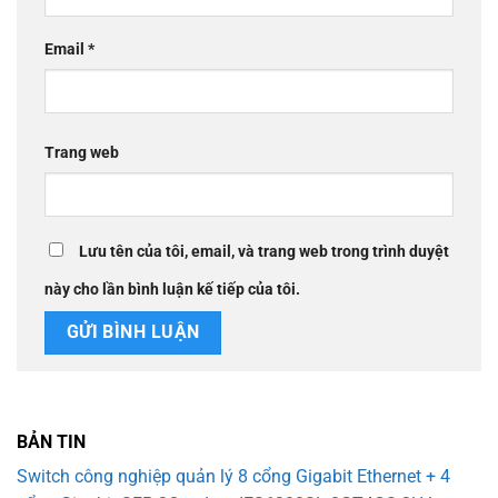
Email
*
Trang web
Lưu tên của tôi, email, và trang web trong trình duyệt
này cho lần bình luận kế tiếp của tôi.
BẢN TIN
Switch công nghiệp quản lý 8 cổng Gigabit Ethernet + 4