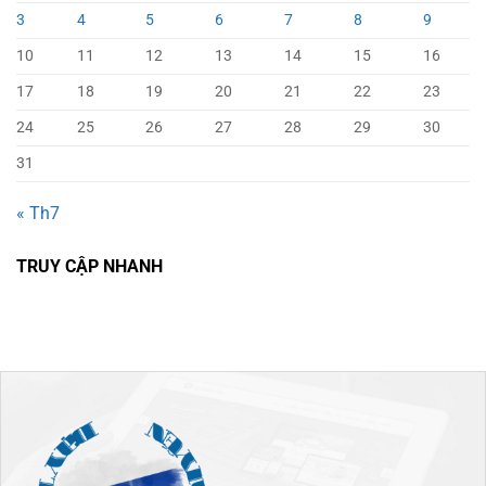
3
4
5
6
7
8
9
10
11
12
13
14
15
16
17
18
19
20
21
22
23
24
25
26
27
28
29
30
31
« Th7
TRUY CẬP NHANH