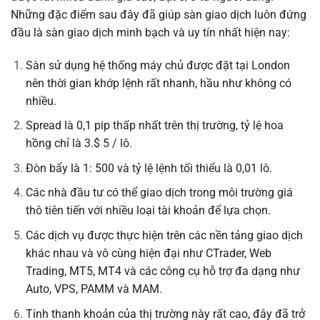
Những đặc điểm sau đây đã giúp sàn giao dịch luôn đứng
đầu là sàn giao dịch minh bạch và uy tín nhất hiện nay:
Sàn sử dụng hệ thống máy chủ được đặt tại London
nên thời gian khớp lệnh rất nhanh, hầu như không có
nhiều.
Spread là 0,1 pip thấp nhất trên thị trường, tỷ lệ hoa
hồng chỉ là 3.$ 5 / lô.
Đòn bẩy là 1: 500 và tỷ lệ lệnh tối thiểu là 0,01 lô.
Các nhà đầu tư có thể giao dịch trong môi trường giá
thô tiên tiến với nhiều loại tài khoản để lựa chọn.
Các dịch vụ được thực hiện trên các nền tảng giao dịch
khác nhau và vô cùng hiện đại như CTrader, Web
Trading, MT5, MT4 và các công cụ hỗ trợ đa dạng như
Auto, VPS, PAMM và MAM.
Tính thanh khoản của thị trường này rất cao, đây đã trở