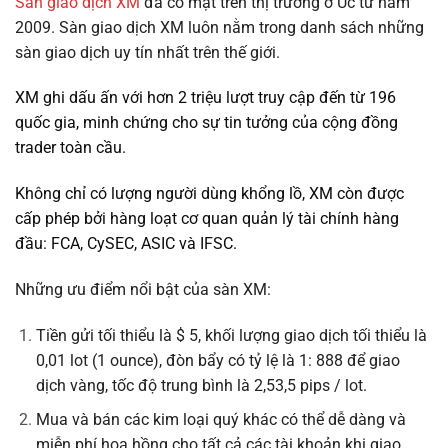
Sàn giao dịch XM
đã có mặt trên thị trường ở Úc từ năm
2009. Sàn giao dịch XM luôn nằm trong danh sách những
sàn giao dịch uy tín nhất trên thế giới.
XM ghi dấu ấn với hơn 2 triệu lượt truy cập đến từ 196
quốc gia, minh chứng cho sự tin tưởng của cộng đồng
trader toàn cầu.
Không chỉ có lượng người dùng khổng lồ, XM còn được
cấp phép bởi hàng loạt cơ quan quản lý tài chính hàng
đầu: FCA, CySEC, ASIC và IFSC.
Những ưu điểm nổi bật của sàn XM:
Tiền gửi tối thiểu là $ 5, khối lượng giao dịch tối thiểu là
0,01 lot (1 ounce), đòn bẩy có tỷ lệ là 1: 888 để giao
dịch vàng, tốc độ trung bình là 2,53,5 pips / lot.
Mua và bán các kim loại quý khác có thể dễ dàng và
miễn phí hoa hồng cho tất cả các tài khoản khi giao