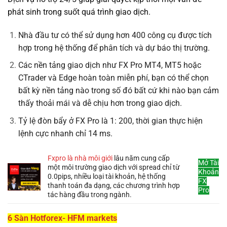
phát sinh trong suốt quá trình giao dịch.
Nhà đầu tư có thể sử dụng hơn 400 công cụ được tích
hợp trong hệ thống để phân tích và dự báo thị trường.
Các nền tảng giao dịch như FX Pro MT4, MT5 hoặc
CTrader và Edge hoàn toàn miễn phí, bạn có thể chọn
bất kỳ nền tảng nào trong số đó bất cứ khi nào bạn cảm
thấy thoải mái và dễ chịu hơn trong giao dịch.
Tỷ lệ đòn bẩy ở FX Pro là 1: 200, thời gian thực hiện
lệnh cực nhanh chỉ 14 ms.
Fxpro là nhà môi giới
lâu năm cung cấp
Mở Tài
một môi trường giao dịch với spread chỉ từ
Khoản
0.0pips, nhiều loại tài khoản, hệ thống
FX
thanh toán đa dạng, các chương trình hợp
Pro
tác hàng đầu trong ngành.
6 Sàn Hotforex- HFM markets